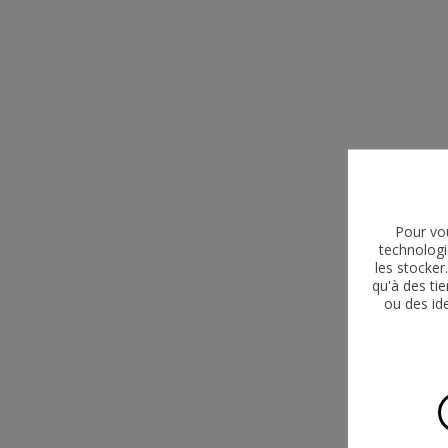
Pour vou
technologi
les stocke
qu'à des ti
ou des id