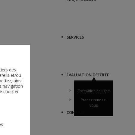
SERVICES
tiers des
reils et/ou
ÉVALUATION OFFERTE
ttez, ainsi
e navigation
e choix en
Estimation en ligne
Prenez rendez-
vous
CONTACT
es