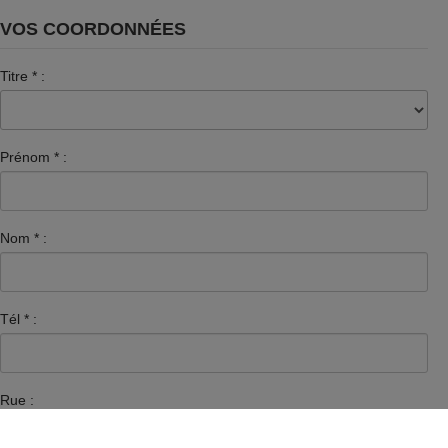
VOS COORDONNÉES
Titre
*
:
Prénom
*
:
Nom
*
:
Tél
*
:
Rue :