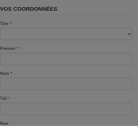
VOS COORDONNÉES
Titre
*
:
Prénom
*
:
Nom
*
:
Tél
*
:
Rue :