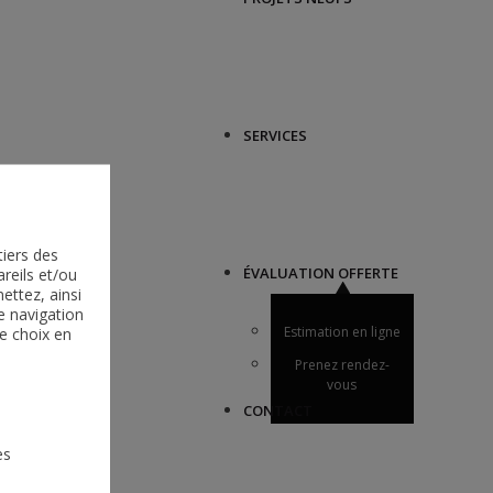
SERVICES
tiers des
reils et/ou
ÉVALUATION OFFERTE
ttez, ainsi
e navigation
e choix en
Estimation en ligne
Prenez rendez-
vous
CONTACT
es