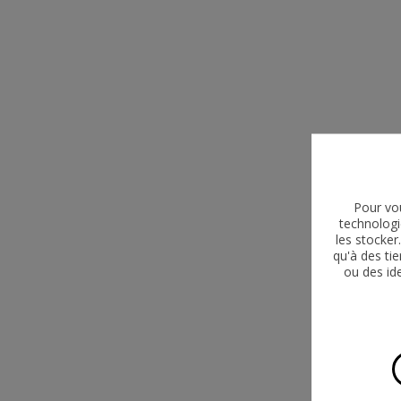
Pour vou
technologi
les stocke
qu'à des ti
ou des id