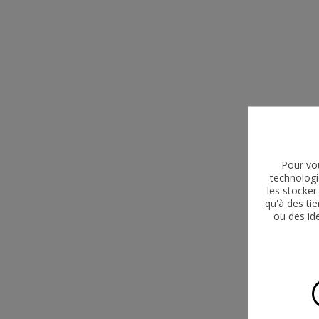
Pour vou
technologi
les stocke
qu'à des ti
ou des id