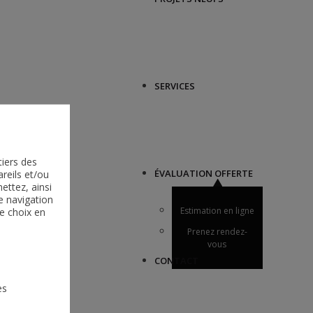
SERVICES
tiers des
reils et/ou
ÉVALUATION OFFERTE
ttez, ainsi
e navigation
e choix en
Estimation en ligne
Prenez rendez-
vous
CONTACT
es