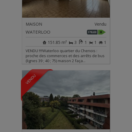
MAISON
Vendu
WATERLOO
151.85 m²
3
1
1
1
VENDU !!!!Waterloo quartier du Chenois :
proche des commerces et des arrêts de bus
(lignes 39 ; 40 ; 75) maison 2 faça...