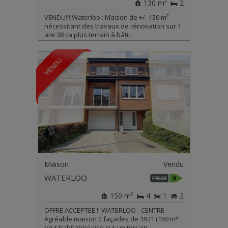
130 m²
2
VENDU!!!!Waterloo : Maison de +/- 130 m²
nécessitant des travaux de rénovation sur 1
are 38 ca plus terrain à bâti...
Maison
Vendu
WATERLOO
150 m²
4
1
2
OFFRE ACCEPTEE !! WATERLOO - CENTRE -
Agréable maison 2 façades de 1971 (150 m²
brut habitable) sise sur un terrain...