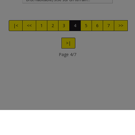
|<
<<
1
2
3
4
5
6
7
>>
>|
Page 4/7
Photo's et textes copyright © Immobilière PERIN
Design et code source copyright © Omnicasa -
Clause de
non-responsabilité