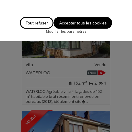
Tout refuser
Accepter tous les cookies
Modifier les paramètres
Villa
Vendu
WATERLOO
152 m²
2
1
WATERLOO Agréable villa 4 façades de 152
m² habitable brut récemment rénovée en
bureaux (2012), idéalement situ�...