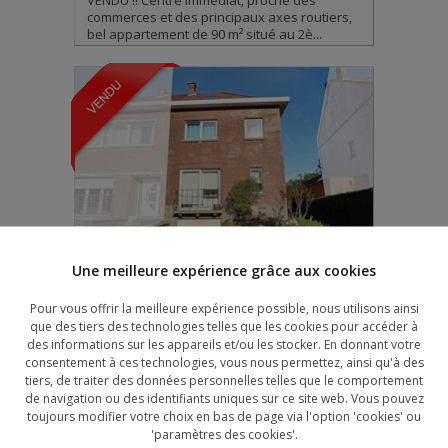
VENDU !! Centre immédiat, proche des
commerces et des principaux axes routiers,
bel appartement de 90 m² situé au 2è...
Une meilleure expérience grâce aux cookies
Maison
Vendu
Pour vous offrir la meilleure expérience possible, nous utilisons ainsi
BRAINE-L'ALLEUD
que des tiers des technologies telles que les cookies pour accéder à
des informations sur les appareils et/ou les stocker. En donnant votre
105 m²
3
1
1
consentement à ces technologies, vous nous permettez, ainsi qu'à des
VENDU!!!!!BRAINE L'ALLEUD : Maison 3 façades
tiers, de traiter des données personnelles telles que le comportement
de1962 idéalement située dans une rue au
de navigation ou des identifiants uniques sur ce site web. Vous pouvez
calme de +/- 105m² (habitable ...
toujours modifier votre choix en bas de page via l'option 'cookies' ou
'paramètres des cookies'.