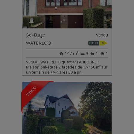
Bel-Etage
Vendu
WATERLOO
147 m²
3
1
1
VENDU!!WATERLOO quartier FAUBOURG :
Maison bel-étage 2 façades de +/- 150 m² sur
un terrain de +/- 4 ares 50 à pr...