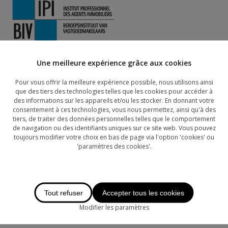
Une meilleure expérience grâce aux cookies
Pour vous offrir la meilleure expérience possible, nous utilisons ainsi
Vous avez des questions sur nos services ? Vous souhaitez
que des tiers des technologies telles que les cookies pour accéder à
un rendez-vous ?
des informations sur les appareils et/ou les stocker. En donnant votre
Veuillez compléter le formulaire ci-dessous et nous vous
consentement à ces technologies, vous nous permettez, ainsi qu'à des
répondrons dans les plus brefs délais.
tiers, de traiter des données personnelles telles que le comportement
de navigation ou des identifiants uniques sur ce site web. Vous pouvez
Vos coordonnées
toujours modifier votre choix en bas de page via l'option 'cookies' ou
'paramètres des cookies'.
Titre
*
:
Tout refuser
Accepter tous les cookies
Prénom
*
:
Modifier les paramètres