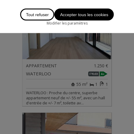
Tout refuser
Accepter tous les cookies
Modifier les paramètres
APPARTEMENT
1.250 €
WATERLOO
55 m²
1
1
WATERLOO : Proche du centre, superbe
appartement neuf de +/- 55 m², avec un hall
d'entrée de +/- 7 m², toilette av...