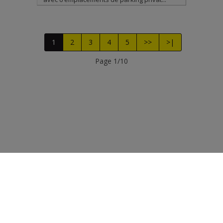
1
2
3
4
5
>>
>|
Page 1/10
Photo's et textes copyright © Immobilière PERIN
Design et code source copyright © Omnicasa -
Clause de
non-responsabilité
Vie Privée
-
Conditions générales d'utilisation