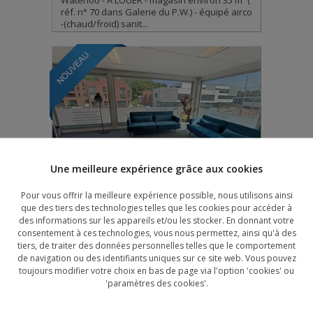
Waterloo - A LOUER - magasin environ 35 m² (
réf. n° 70 dans Galerie du P.W.) - équipé airco
-(chaud/froid) sanit...
Une meilleure expérience grâce aux cookies
Pour vous offrir la meilleure expérience possible, nous utilisons ainsi
BUREAUX
950 €
que des tiers des technologies telles que les cookies pour accéder à
WATERLOO
des informations sur les appareils et/ou les stocker. En donnant votre
consentement à ces technologies, vous nous permettez, ainsi qu'à des
105 m²
tiers, de traiter des données personnelles telles que le comportement
de navigation ou des identifiants uniques sur ce site web. Vous pouvez
Waterloo - proximité centre commercial et à
toujours modifier votre choix en bas de page via l'option 'cookies' ou
côté de l'hôtel IBIS - Bureaux à louer env. 120
'paramètres des cookies'.
m² - 1er étage - l...