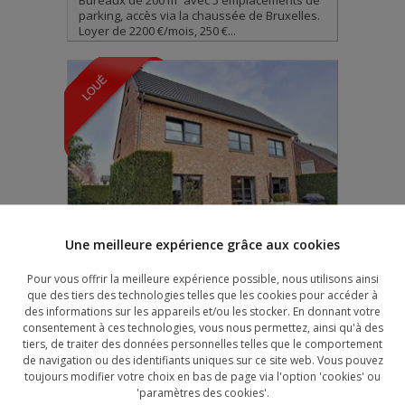
Bureaux de 200 m² avec 5 emplacements de
parking, accès via la chaussée de Bruxelles.
Loyer de 2200 €/mois, 250 €...
Une meilleure expérience grâce aux cookies
Villa
Loué
Pour vous offrir la meilleure expérience possible, nous utilisons ainsi
WATERLOO
que des tiers des technologies telles que les cookies pour accéder à
des informations sur les appareils et/ou les stocker. En donnant votre
188 m²
4
1
1
1
consentement à ces technologies, vous nous permettez, ainsi qu'à des
Loué Waterloo - "Plateau de l'Ange" à
tiers, de traiter des données personnelles telles que le comportement
proximité immédiate du centre commercial et
de navigation ou des identifiants uniques sur ce site web. Vous pouvez
des écoles, villa 4 façades si...
toujours modifier votre choix en bas de page via l'option 'cookies' ou
'paramètres des cookies'.