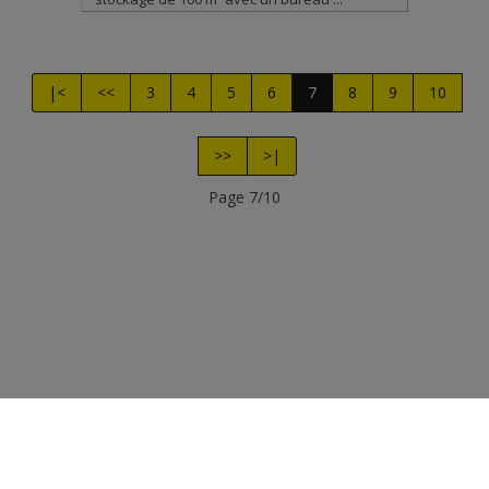
|<
<<
3
4
5
6
7
8
9
10
>>
>|
Page 7/10
Photo's et textes copyright © Immobilière PERIN
Design et code source copyright © Omnicasa -
Clause de
non-responsabilité