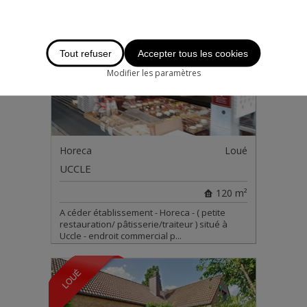
Tout refuser
Accepter tous les cookies
Modifier les paramètres
Horeca
Loué
UCCLE
120 m²
A céder établissement - Horeca - ( petite
restauration/ pâtisserie/traiteur ) situé à
Uccle - endroit commercial p...