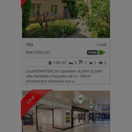
Villa
Loué
WATERLOO
190 m²
3
1
1
2
Loué!!!!!!WATERLOO (quartier st John's), jolie
villa familiale 4 façades de +/- 190 m²
(récemment rénovée) sur u...